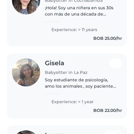
Babysitter in Cochabamba
¡Hola! Soy una niñera en sus 30s
con más de una década de
experiencia cuidando niños de
todas las edades. Me encanta
Experience: > 11 years
leer cuentos, dibujar y jugar con
BOB 25.00/hr
los niños. También puedo
ayudar..
Gisela
Babysitter in La Paz
Soy estudiante de psicología,
amo los animales , soy paciente y
divertida
Experience: < 1 year
BOB 22.00/hr