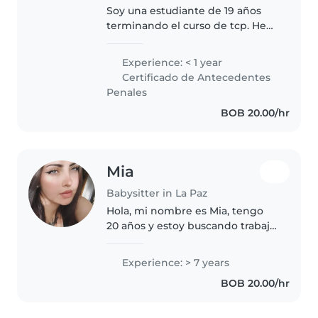
Soy una estudiante de 19 años
terminando el curso de tcp. He
trabajado en una guardería cómo
auxiliar, me gustó aprender,
Experience: < 1 year
estar rodeada de niños/as, bebés,
Certificado de Antecedentes
preescolar. Soy paciente..
Penales
BOB 20.00/hr
Mia
Babysitter in La Paz
Hola, mi nombre es Mia, tengo
20 años y estoy buscando trabajo
como niñera en La Paz. Tengo
experiencia en el cuidado de
Experience: > 7 years
bebés y niños pequeños. Desde
BOB 20.00/hr
joven participé activamente..