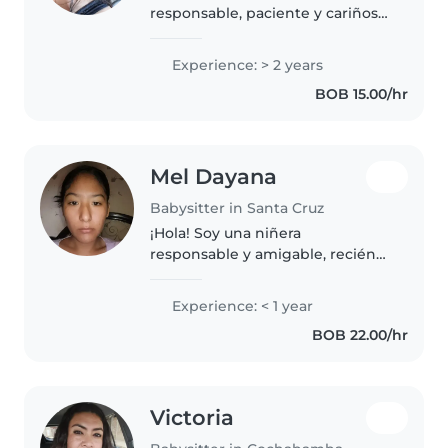
responsable, paciente y cariñosa
con los niños. Me gusta crear un
ambiente seguro, divertido y
Experience: > 2 years
educativo donde puedan
BOB 15.00/hr
aprender y desarrollarse. Tengo
facilidad..
Mel Dayana
Babysitter in Santa Cruz
¡Hola! Soy una niñera
responsable y amigable, recién
salida del colegio, lista para
cuidar a tus hijos con cariño y
Experience: < 1 year
dedicación. Tengo experiencia
BOB 22.00/hr
con niños en edad preescolar y
escolar,..
Victoria