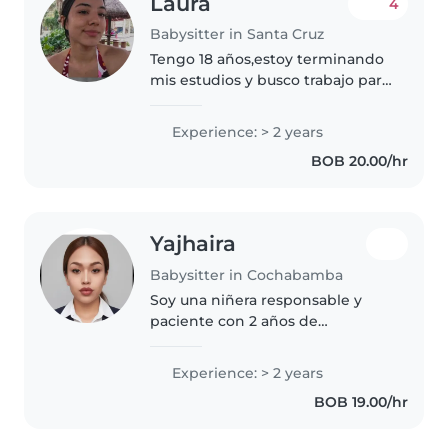
Laura
4
Babysitter in Santa Cruz
Tengo 18 años,estoy terminando
mis estudios y busco trabajo para
poder pagarlos,tengo 2 años de
experiencia al cuidar niños , me
Experience: > 2 years
gustan lo niños ,tengo paciencia
BOB 20.00/hr
con ellos,se cocinar..
Yajhaira
Babysitter in Cochabamba
Soy una niñera responsable y
paciente con 2 años de
experiencia cuidando niños en
edad preescolar y en edad de
Experience: > 2 years
guardería. Me encanta leer
BOB 19.00/hr
cuentos, dibujar y hacer
manualidades con..