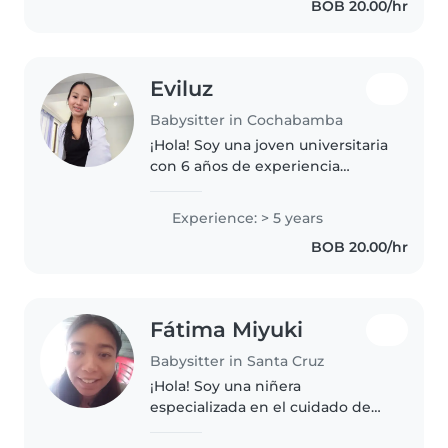
BOB 20.00/hr
Eviluz
Babysitter in Cochabamba
¡Hola! Soy una joven universitaria
con 6 años de experiencia
cuidando bebés, niños pequeños
y preescolares. Me encanta
Experience: > 5 years
dibujar, leer cuentos, hacer
BOB 20.00/hr
manualidades y cantar
canciones..
Fátima Miyuki
Babysitter in Santa Cruz
¡Hola! Soy una niñera
especializada en el cuidado de
bebés, niños pequeños,