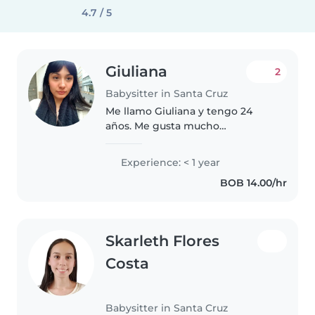
4.7 / 5
Giuliana
2
Babysitter in Santa Cruz
Me llamo Giuliana y tengo 24
años. Me gusta mucho
acompañar el crecimiento de los
niños de forma activa. Soy
Experience: < 1 year
paciente con ellos y amigable.
BOB 14.00/hr
Skarleth Flores
Costa
Babysitter in Santa Cruz