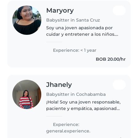
Maryory
Babysitter in Santa Cruz
Soy una joven apasionada por
cuidar y entretener a los niños.
Aunque no tengo experiencia
laboral, he estado alrededor de
Experience: < 1 year
niños de todas las edades, desde
BOB 20.00/hr
bebés hasta escolares, y..
Jhanely
Babysitter in Cochabamba
¡Hola! Soy una joven responsable,
paciente y empática, apasionada
por el cuidado de niños. Tengo
experiencia en el cuidado de
Experience:
niños. Me encanta leerles,
general.experience.
enseñarles idiomas o alguna..