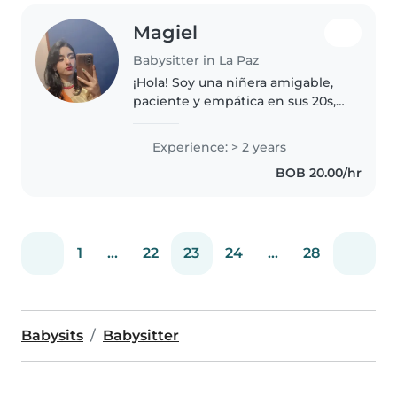
Magiel
Babysitter in La Paz
¡Hola! Soy una niñera amigable,
paciente y empática en sus 20s,
con 2 años de experiencia
cuidando niños en edad de
Experience: > 2 years
guardería. Me encanta dibujar,
BOB 20.00/hr
leer cuentos, hacer
manualidades,..
1
...
22
23
24
...
28
Babysits
Babysitter