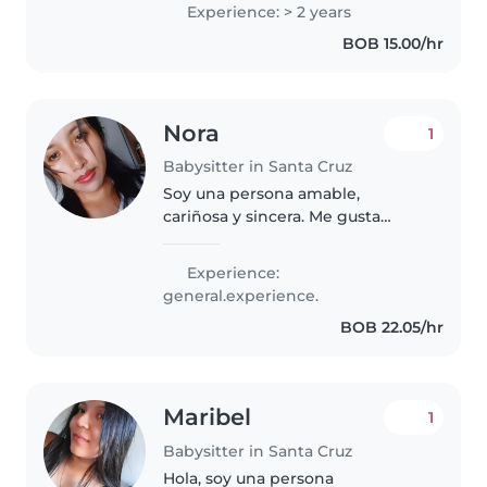
preescolares y escolares. Me
Experience: > 2 years
encanta dibujar, leer cuentos,
BOB 15.00/hr
enseñar idiomas, hacer
manualidades, música..
Nora
1
Babysitter in Santa Cruz
Soy una persona amable,
cariñosa y sincera. Me gusta
compartir momentos especiales
con las personas que quiero.
Experience:
Disfruto aprender cosas nuevas,
general.experience.
escuchar música y pasar tiempo
BOB 22.05/hr
con mi..
Maribel
1
Babysitter in Santa Cruz
Hola, soy una persona