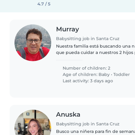
4.7 / 5
Murray
Babysitting job in Santa Cruz
Nuestra familia está buscando una n
que pueda cuidar a nuestros 2 hijo
año y otro de 3 años. Necesitamos a
cómodo realizando..
Number of children: 2
Age of children:
Baby
•
Toddler
Last activity: 3 days ago
Anuska
Babysitting job in Santa Cruz
Busco una niñera para fin de sema