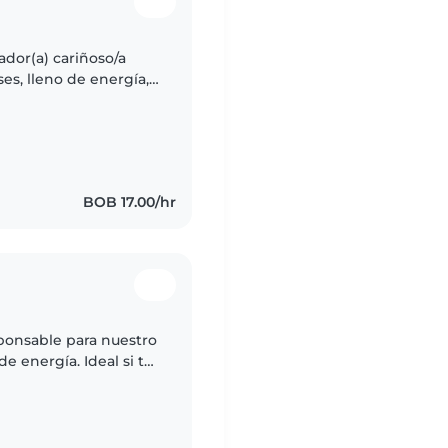
dor(a) cariñoso/a
s, lleno de energía,
e sea responsable y
BOB 17.00/hr
ponsable para nuestro
e energía. Ideal si te
con tareas sencillas.