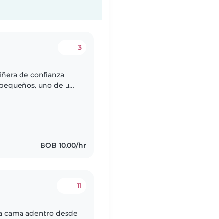
3
iñera de confianza
s pequeños, uno de un
 alguien que esté
BOB 10.00/hr
11
na cama adentro desde