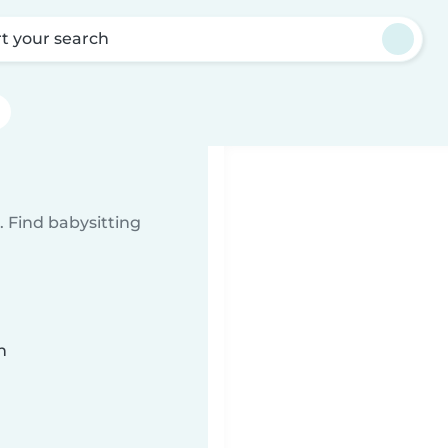
rt your search
 Find babysitting
n