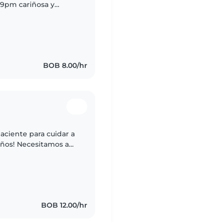
 9pm cariñosa y
e 2 añitos, que es muy
BOB 8.00/hr
aciente para cuidar a
años! Necesitamos a
 niños pequeños, que
BOB 12.00/hr