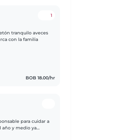
1
uetón tranquilo aveces
rca con la familia
BOB 18.00/hr
ponsable para cuidar a
1 año y medio ya
o Envíenos un