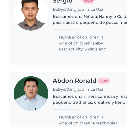
Sergio
New
Babysitting job in La Paz
Buscamos una Niñera, Nanny o Cuida
para nuestro pequeño de pocos mese
afecto y gran inteligencia. Ideal qu
con experiencia en..
Number of children: 1
Age of children:
Baby
Last activity: 3 days ago
Abdon Ronald
New
Babysitting job in La Paz
Buscamos una niñera cariñosa y res
pequeño de 3 años, creativo y lleno d
gusta jugar, contar cuentos y ayudar 
Responsable..
Number of children: 1
Age of children:
Preschooler