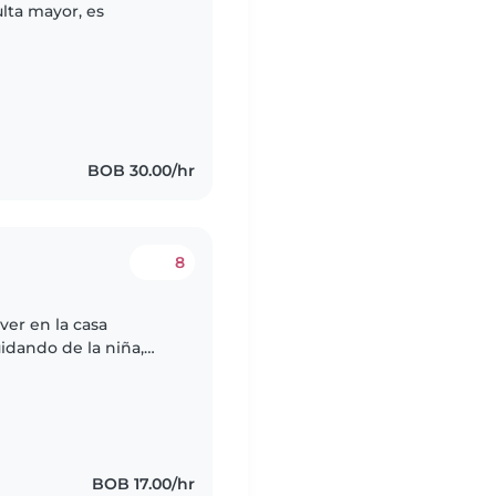
lta mayor, es
BOB 30.00/hr
8
ver en la casa
dando de la niña,
rensible, me gusta
BOB 17.00/hr