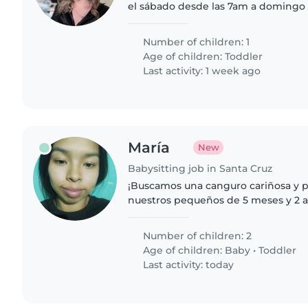
el sábado desde las 7am a domingo
responsable para cuidar a mi niña d
energética, inteligente..
Number of children: 1
Age of children:
Toddler
Last activity: 1 week ago
María
New
Babysitting job in Santa Cruz
¡Buscamos una canguro cariñosa y p
nuestros pequeños de 5 meses y 2 
alguien con experiencia en bebés y
sea juguetón y sepa..
Number of children: 2
Age of children:
Baby
•
Toddler
Last activity: today