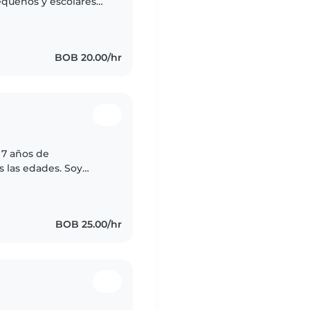
queños y escolares
y orientar tengo un
BOB 20.00/hr
 7 años de
 las edades. Soy
y me encanta leer
es..
BOB 25.00/hr