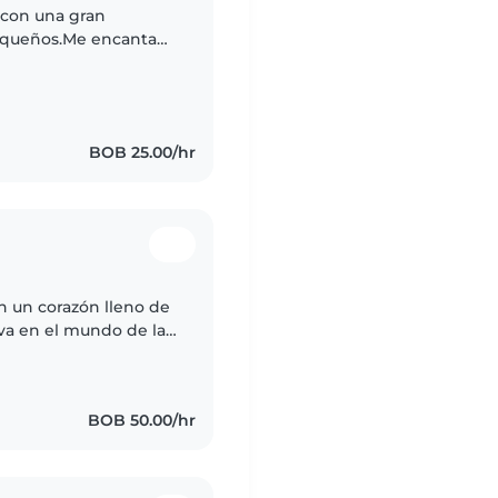
 con una gran
pequeños.Me encanta
cuentos, hacer
BOB 25.00/hr
on un corazón lleno de
va en el mundo de la
a bebés, niños
BOB 50.00/hr