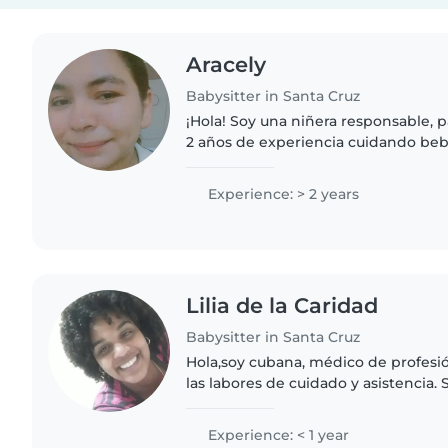
Aracely
Babysitter in Santa Cruz
¡Hola! Soy una niñera responsable, p
2 años de experiencia cuidando beb
niños en edad preescolar. Tengo ex
con niños con..
Experience: > 2 years
Lilia de la Caridad
Babysitter in Santa Cruz
Hola,soy cubana, médico de profesi
las labores de cuidado y asistencia.
entusiasta, paciente, me encantan l
enseñarles sobre..
Experience: < 1 year