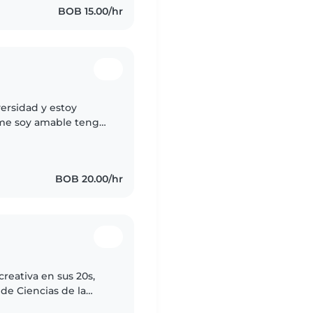
BOB 15.00/hr
ersidad y estoy
rme soy amable tengo
cuidar a los niños 👦
BOB 20.00/hr
creativa en sus 20s,
de Ciencias de la
ños de todas las