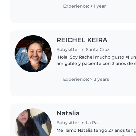
edades, desde niños..
Experience: < 1 year
REICHEL KEIRA
Babysitter in Santa Cruz
¡Hola! Soy Rachel mucho gusto =) un
amigable y paciente con 3 años de 
niños de todas las edades. Me encant
cuentos, enseñar..
Experience: > 3 years
Natalia
Babysitter in La Paz
Me llamo Natalia tengo 27 años ten