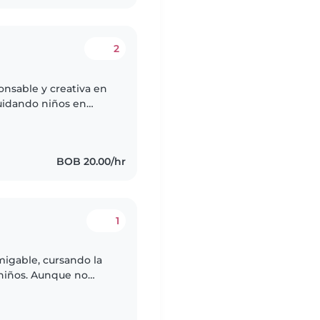
2
ponsable y creativa en
cuidando niños en
ería. Me encanta
BOB 20.00/hr
1
migable, cursando la
 niños. Aunque no
go mucha práctica