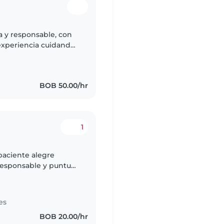
da y responsable, con
 experiencia cuidando
canta dibujar, leer
BOB 50.00/hr
1
paciente alegre
responsable y puntual
te de mis niñ@s
es
BOB 20.00/hr