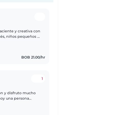
aciente y creativa con
és, niños pequeños y
periencia trabajando
BOB 21.00/hr
1
ón y disfruto mucho
 Soy una persona
os niños y sobre todo