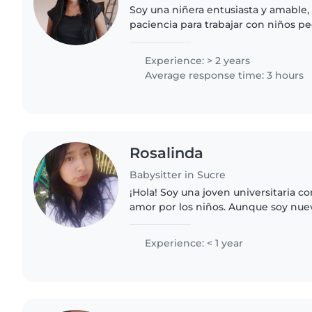
Soy una niñera entusiasta y amable,
paciencia para trabajar con niños 
pasar tiempo con los niños, leerles 
actividades creativas como..
Experience: > 2 years
Average response time: 3 hours
Rosalinda
Babysitter in Sucre
¡Hola! Soy una joven universitaria c
amor por los niños. Aunque soy nue
niñera, tengo experiencia cuidando 
pequeños y preescolares...
Experience: < 1 year