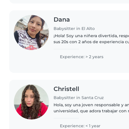
Dana
Babysitter in El Alto
¡Hola! Soy una niñera divertida, res
sus 20s con 2 años de experiencia 
edad preescolar y en edad de guard
dibujar, hacer manualidades,..
Experience: > 2 years
Christell
Babysitter in Santa Cruz
Hola, soy una joven responsable y a
universidad, que adora trabajar con
tengo experiencia profesional, ten
cuidando a bebés y..
Experience: < 1 year