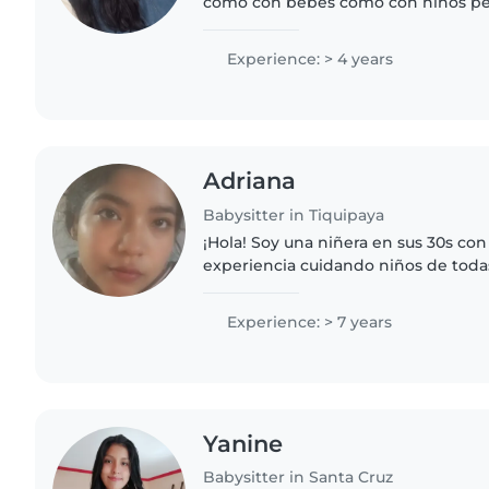
como con bebes como con niños pe
me encanta enseñar jugar escuchar 
pequeño hijo que es..
Experience: > 4 years
Adriana
Babysitter in Tiquipaya
¡Hola! Soy una niñera en sus 30s con
experiencia cuidando niños de todas
responsable, empática y paciente, 
cuentos, dibujar y hacer manualidad
Experience: > 7 years
Yanine
Babysitter in Santa Cruz