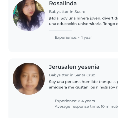
Rosalinda
Babysitter in Sucre
¡Hola! Soy una niñera joven, diverti
una educación universitaria. Tengo
niños en edad de preescolar y me en
cuentos, hacer..
Experience: < 1 year
Jerusalen yesenia
Babysitter in Santa Cruz
Soy una persona humilde tranquila 
amiguera me gustan los niñ@s soy 
me gustar siempre estar al pendien
Experience: > 4 years
Average response time: 10 minut