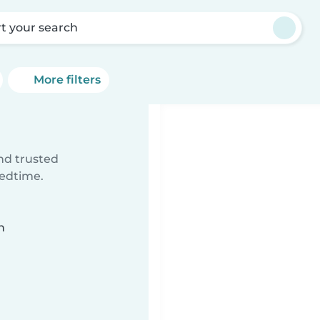
rt your search
More filters
ind trusted
bedtime.
n