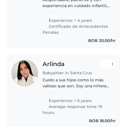
experiencia en cuidado infantil,
cariñosa, divertida.
Experience: > 4 years
Certificado de Antecedentes
Penales
BOB 20.00/hr
Arlinda
1
Babysitter in Santa Cruz
Cuido a sus hijos como lo más
valioso que son. Soy una niñera
con 5 años de experiencia, he
cuidado a bebés, niños
Experience: > 5 years
pequeños y niños en edad
Average response time: 19
preescolar. Tengo experiencia en
hours
caso de..
BOB 18.00/hr