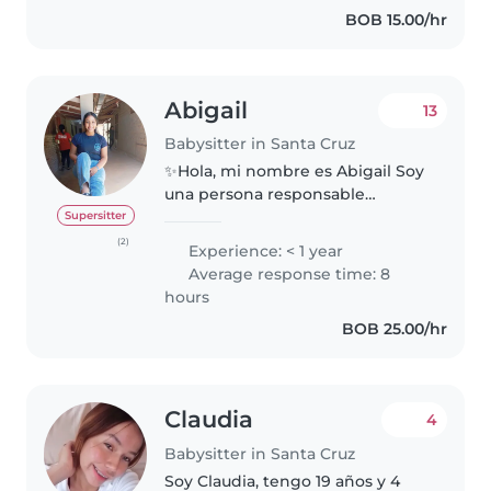
BOB 15.00/hr
muy puntual (jamás falto a mis
compromisos). Estoy disponible..
Abigail
13
Babysitter in Santa Cruz
✨Hola, mi nombre es Abigail Soy
una persona responsable
respetuosa paciente y con
Supersitter
muchas ganas de trabajar me
(2)
Experience: < 1 year
gusta cuidar niños porque
Average response time: 8
disfruto compartir tiempo con
hours
ellos jugar ayudarles..
BOB 25.00/hr
Claudia
4
Babysitter in Santa Cruz
Soy Claudia, tengo 19 años y 4