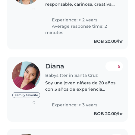
responsable, cariñosa, creativa,
(1)
que busca trabajar en sus
tiempos libres, me encanta los
Experience: > 2 years
niños, soy muy paciente y
Average response time: 2
comprensible y ya e cuidado a
minutes
bebes,..
BOB 20.00/hr
Diana
5
Babysitter in Santa Cruz
Soy una joven niñera de 20 años
con 3 años de experiencia
cuidando niños de diferentes
Family favorite
edades, desde bebés hasta
(1)
Experience: > 3 years
escolares. Tengo habilidades
BOB 20.00/hr
especiales para relacionarme con
niños..