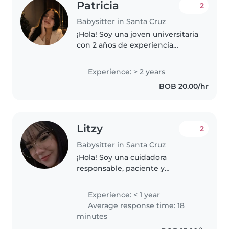
Patricia
2
Babysitter in Santa Cruz
¡Hola! Soy una joven universitaria
con 2 años de experiencia
cuidando bebés y niños en edad
escolar. Me encanta leer cuentos
Experience: > 2 years
y jugar con los niños. Soy una
BOB 20.00/hr
persona empática, calmada..
Litzy
2
Babysitter in Santa Cruz
¡Hola! Soy una cuidadora
responsable, paciente y
tranquila, tengo 24 años, que
adora trabajar conniños, tengo
Experience: < 1 year
experiencia con niños en edad
Average response time: 18
preescolar y me encanta ayudar
minutes
con tareas..