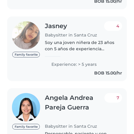
BOB 15.00/hr
Jasney
4
Babysitter in Santa Cruz
Soy una joven niñera de 23 años
con 5 años de experiencia
cuidando niños de todas las
Family favorite
edades, desde bebés hasta
Experience: > 5 years
escolares. Me considero una
BOB 15.00/hr
persona responsable, creativa y
muy paciente...
Angela Andrea
7
Pareja Guerra
Babysitter in Santa Cruz
Family favorite
Responsable, paciente y con