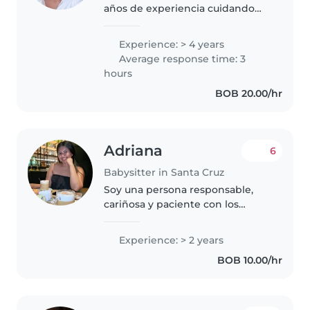
años de experiencia cuidando
niños. Soy responsable, paciente
y empática. Cuento con
Experience: > 4 years
conocimientos en primeros
Average response time: 3
auxilios y preparo alimentos
hours
adecuados..
BOB 20.00/hr
Adriana
6
Babysitter in Santa Cruz
Soy una persona responsable,
cariñosa y paciente con los
niños. Tengo experiencia en el
cuidado infantil, ayudando con
Experience: > 2 years
sus actividades diarias,
BOB 10.00/hr
alimentación, juegos y apoyo en
tareas..