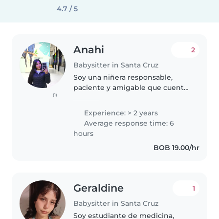
4.7 / 5
Anahi
2
Babysitter in Santa Cruz
Soy una niñera responsable,
paciente y amigable que cuenta
(1)
con 3 años de experiencia
cuidando a bebés, niños
Experience: > 2 years
pequeños y preescolares.
Average response time: 6
Aunque no tengo certificación
hours
de primeros auxilios,..
BOB 19.00/hr
Geraldine
1
Babysitter in Santa Cruz
Soy estudiante de medicina,