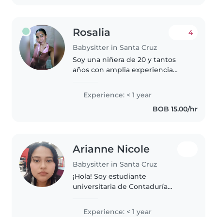
Rosalia
4
Babysitter in Santa Cruz
Soy una niñera de 20 y tantos
años con amplia experiencia
cuidando a niños de todas las
edades, desde bebés hasta
Experience: < 1 year
adolescentes. Tengo certificación
BOB 15.00/hr
de primeros auxilios y disfruto..
Arianne Nicole
Babysitter in Santa Cruz
¡Hola! Soy estudiante
universitaria de Contaduría
Pública. Me considero una
persona sumamente
Experience: < 1 year
responsable, comprometida y