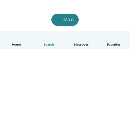
Map
Home
Search
Messages
Favorites
English
How it works
Help
Terms & Privacy
Pricing
Company details
Babysits for Work
Community standards