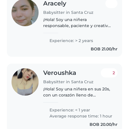
Aracely
Babysitter in Santa Cruz
¡Hola! Soy una niñera
responsable, paciente y creativa
con 2 años de experiencia
cuidando bebés, niños pequeños
Experience: > 2 years
y niños en edad preescolar.
BOB 21.00/hr
Tengo experiencia trabajando
con niños con..
Veroushka
2
Babysitter in Santa Cruz
¡Hola! Soy una niñera en sus 20s,
con un corazón lleno de
paciencia y creatividad. Aunque
soy nueva en el cuidado infantil,
Experience: < 1 year
estoy lista para aprender y
Average response time: 1 hour
ofrecer un ambiente seguro y..
BOB 20.00/hr