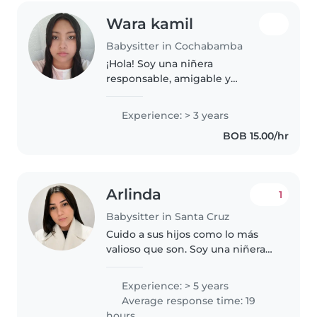
Wara kamil
Babysitter in Cochabamba
¡Hola! Soy una niñera
responsable, amigable y
paciente , con 3 años de
experiencia cuidando bebés y
Experience: > 3 years
niños pequeños. Me encanta
BOB 15.00/hr
hacer manualidades, música y
juegos, y estoy cómoda con..
Arlinda
1
Babysitter in Santa Cruz
Cuido a sus hijos como lo más
valioso que son. Soy una niñera
con 5 años de experiencia, he
cuidado a bebés, niños
Experience: > 5 years
pequeños y niños en edad
Average response time: 19
preescolar. Tengo experiencia en
hours