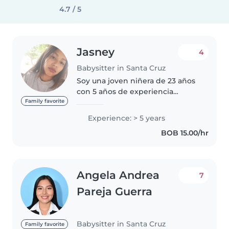
4.7 / 5
Jasney
4
Babysitter in Santa Cruz
Soy una joven niñera de 23 años
con 5 años de experiencia
cuidando niños de todas las
Family favorite
edades, desde bebés hasta
Experience: > 5 years
escolares. Me considero una
BOB 15.00/hr
persona responsable, creativa y
muy paciente...
Angela Andrea
7
Pareja Guerra
Babysitter in Santa Cruz
Family favorite