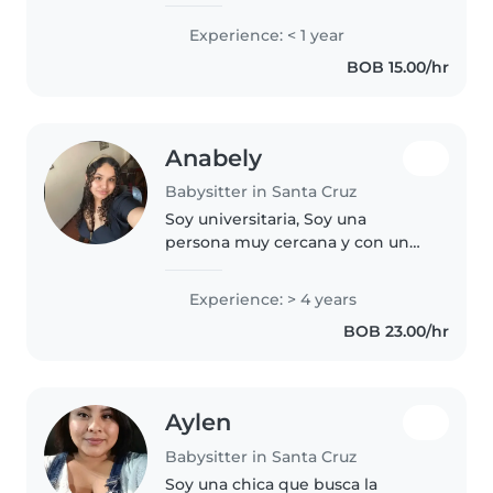
tranquila, ideal para cuidar a tus
hijos en edad preescolar y
Experience: < 1 year
escolar. Tengo formación en
BOB 15.00/hr
parvularia y me encanta dibujar,
hacer manualidades..
Anabely
Babysitter in Santa Cruz
Soy universitaria, Soy una
persona muy cercana y con un
gran sentido de responsabilidad.
Desde los 13 años cuido a mi
Experience: > 4 years
hermano, prácticamente desde
BOB 23.00/hr
que nació, y eso me ha hecho
madurar..
Aylen
Babysitter in Santa Cruz
Soy una chica que busca la