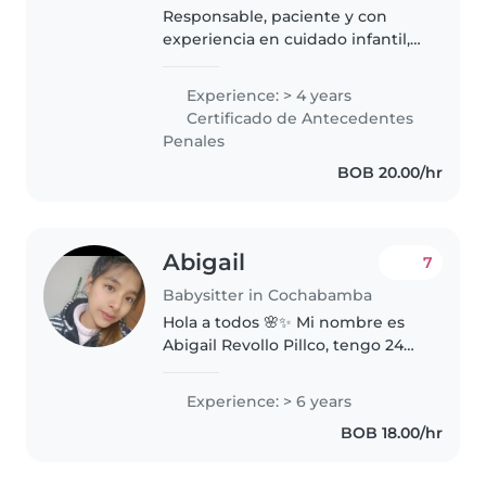
Responsable, paciente y con
experiencia en cuidado infantil,
cariñosa, divertida.
Experience: > 4 years
Certificado de Antecedentes
Penales
BOB 20.00/hr
Abigail
7
Babysitter in Cochabamba
Hola a todos 🌸✨ Mi nombre es
Abigail Revollo Pillco, tengo 24
años y soy de Cochabamba,
Bolivia 🇧🇴. Una de las cosas que
Experience: > 6 years
más me apasiona en la vida es
BOB 18.00/hr
trabajar con niños 💕👶. Desde..