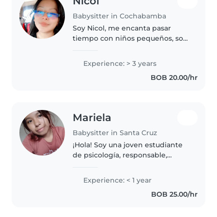
Nicol
Babysitter in Cochabamba
Soy Nicol, me encanta pasar
tiempo con niños pequeños, soy
muy paciente con ellos, pienso
que son seres muy especiales,
Experience: > 3 years
me gusta poder enseñarles
BOB 20.00/hr
nuevas cosas, reforzar
conocimientos..
Mariela
Babysitter in Santa Cruz
¡Hola! Soy una joven estudiante
de psicología, responsable,
divertida y muy paciente.
Aunque no tengo experiencia
Experience: < 1 year
formal en cuidado de niños,
BOB 25.00/hr
estoy emocionada por aprender
y cuidar..