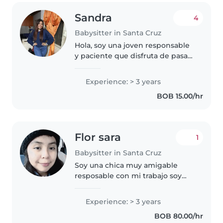
Sandra
4
Babysitter in Santa Cruz
Hola, soy una joven responsable
y paciente que disfruta de pasar
tiempo con niños. tengo
experiencia laboral como niñera,
Experience: > 3 years
he cuidado de mis primos
BOB 15.00/hr
pequeños durante años y
desarrollé..
Flor sara
1
Babysitter in Santa Cruz
Soy una chica muy amigable
resposable con mi trabajo soy
muy pasiente y muy divertida
para los niños y también soy muy
Experience: > 3 years
creativa para jugar con los niños
BOB 80.00/hr
cosino limpio para los niños..