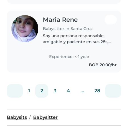
Maria Rene
Babysitter in Santa Cruz
Soy una persona responsable,
amigable y paciente en sus 28s,
apasionada por el cuidado de
bebés Aunque no tengo
Experience: < 1 year
experiencia profesional, tengo
BOB 20.00/hr
habilidades en dibujo y me
siento cómoda..
1
2
3
4
...
28
Babysits
Babysitter