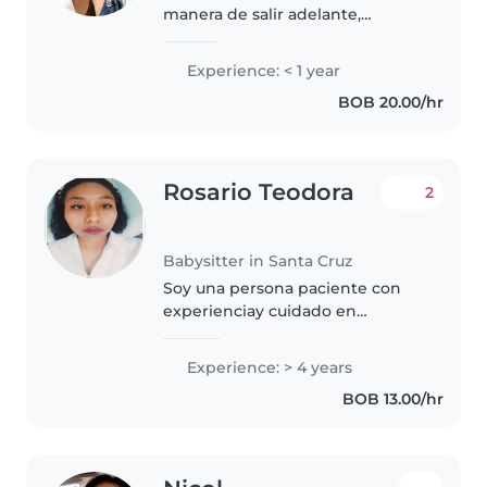
manera de salir adelante,
tranquila paciente y creativa
Experience: < 1 year
BOB 20.00/hr
Rosario Teodora
2
Babysitter in Santa Cruz
Soy una persona paciente con
experienciay cuidado en
niños..siento empatia por los
niños con ganas de cuidarlos y
Experience: > 4 years
ayudar a desarrollarse. Me gusta
BOB 13.00/hr
jugar con ellos y enseñarles a
dibujar..