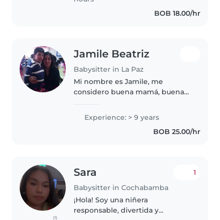
caso de..
BOB 18.00/hr
Jamile Beatriz
Babysitter in La Paz
Mi nombre es Jamile, me
considero buena mamá, buena
tía, se realizar todo tipo de tareas
y manualidades y muchas cosas,
Experience: > 9 years
como cocina y repostería, crié
BOB 25.00/hr
sola a mi hijo y ayudé con criar..
Sara
1
Babysitter in Cochabamba
¡Hola! Soy una niñera
responsable, divertida y
(1)