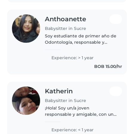
tocar música..
Anthoanette
Babysitter in Sucre
Soy estudiante de primer año de
Odontología, responsable y
comprometida con el cuidado
infantil. Tengo experiencia
Experience: > 1 year
cuidando a una niña con
BOB 15.00/hr
síndrome de Down, lo que me
ha permitido..
Katherin
Babysitter in Sucre
¡Hola! Soy un/a joven
responsable y amigable, con un
corazón lleno de creatividad.
Aunque no tengo experiencia
Experience: < 1 year
formal, adoro a los niños y me