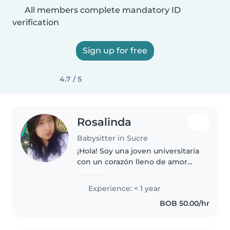
All members complete mandatory ID
verification
Sign up for free
4.7 / 5
Rosalinda
Babysitter in Sucre
¡Hola! Soy una joven universitaria
con un corazón lleno de amor
por los niños. Aunque soy nueva
en el mundo de la niñera, tengo
Experience: < 1 year
experiencia cuidando a bebés,
BOB 50.00/hr
niños pequeños y preescolares...