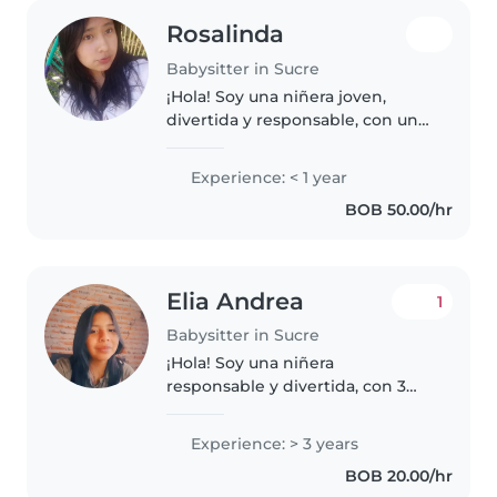
Rosalinda
Babysitter in Sucre
¡Hola! Soy una niñera joven,
divertida y responsable, con una
educación universitaria. Tengo
experiencia cuidando niños en
Experience: < 1 year
edad de preescolar y me
BOB 50.00/hr
encanta dibujar, leer cuentos,
hacer..
Elia Andrea
1
Babysitter in Sucre
¡Hola! Soy una niñera
responsable y divertida, con 3
años de experiencia cuidando
niños en edad de preescolar y
Experience: > 3 years
primaria. Me encanta leer
BOB 20.00/hr
cuentos, hacer manualidades,