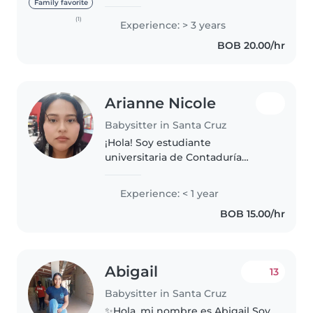
cuidando niños de diferentes
Family favorite
edades, desde bebés hasta
(1)
Experience: > 3 years
escolares. Tengo habilidades
BOB 20.00/hr
especiales para relacionarme con
niños..
Arianne Nicole
Babysitter in Santa Cruz
¡Hola! Soy estudiante
universitaria de Contaduría
Pública. Me considero una
persona sumamente
Experience: < 1 year
responsable, comprometida y
BOB 15.00/hr
muy puntual (jamás falto a mis
compromisos). Estoy disponible..
Abigail
13
Babysitter in Santa Cruz
✨Hola, mi nombre es Abigail Soy