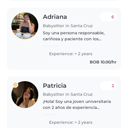
Adriana
6
Babysitter in Santa Cruz
Soy una persona responsable,
cariñosa y paciente con los
niños. Tengo experiencia en el
cuidado infantil, ayudando con
Experience: > 2 years
sus actividades diarias,
BOB 10.00/hr
alimentación, juegos y apoyo en
tareas..
Patricia
2
Babysitter in Santa Cruz
¡Hola! Soy una joven universitaria
con 2 años de experiencia
cuidando bebés y niños en edad
escolar. Me encanta leer cuentos
Experience: > 2 years
y jugar con los niños. Soy una