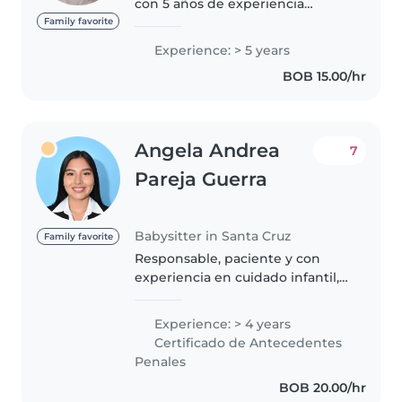
con 5 años de experiencia
cuidando niños de todas las
Family favorite
edades, desde bebés hasta
Experience: > 5 years
escolares. Me considero una
BOB 15.00/hr
persona responsable, creativa y
muy paciente...
Angela Andrea
7
Pareja Guerra
Babysitter in Santa Cruz
Family favorite
Responsable, paciente y con
experiencia en cuidado infantil,
cariñosa, divertida.
Experience: > 4 years
Certificado de Antecedentes
Penales
BOB 20.00/hr