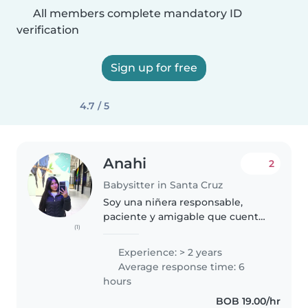
All members complete mandatory ID
verification
Sign up for free
4.7 / 5
Anahi
2
Babysitter in Santa Cruz
Soy una niñera responsable,
paciente y amigable que cuenta
(1)
con 3 años de experiencia
cuidando a bebés, niños
Experience: > 2 years
pequeños y preescolares.
Average response time: 6
Aunque no tengo certificación
hours
de primeros auxilios,..
BOB 19.00/hr