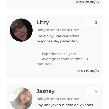
BOB 20.00/hr
persona empática, calmada..
Litzy
2
Babysitter in Santa Cruz
¡Hola! Soy una cuidadora
responsable, paciente y
tranquila, tengo 24 años, que
adora trabajar conniños, tengo
Experience: < 1 year
experiencia con niños en edad
Average response time: 18
preescolar y me encanta ayudar
minutes
con tareas..
BOB 15.00/hr
Jasney
4
Babysitter in Santa Cruz
Soy una joven niñera de 23 años