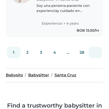
Soy una persona paciente con
experienciay cuidado en
niños..siento empatia por los
niños con ganas de cuidarlos y
Experience: > 4 years
ayudar a desarrollarse. Me gusta
BOB 13.00/hr
jugar con ellos y enseñarles a
dibujar..
1
2
3
4
...
28
Babysits
Babysitter
Santa Cruz
Find a trustworthy babysitter in