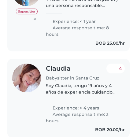
una persona responsable
respetuosa paciente y con
Supersitter
muchas ganas de trabajar me
(2)
Experience: < 1 year
gusta cuidar niños porque
Average response time: 8
disfruto compartir tiempo con
hours
ellos jugar ayudarles..
BOB 25.00/hr
Claudia
4
Babysitter in Santa Cruz
Soy Claudia, tengo 19 años y 4
años de experiencia cuidando
niños. Soy responsable, paciente
y empática. Cuento con
Experience: > 4 years
conocimientos en primeros
Average response time: 3
auxilios y preparo alimentos
hours
adecuados..
BOB 20.00/hr