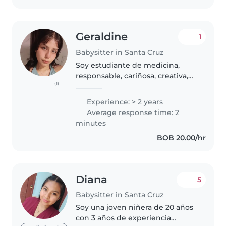
Geraldine
1
Babysitter in Santa Cruz
Soy estudiante de medicina,
responsable, cariñosa, creativa,
(1)
que busca trabajar en sus
tiempos libres, me encanta los
Experience: > 2 years
niños, soy muy paciente y
Average response time: 2
comprensible y ya e cuidado a
minutes
bebes,..
BOB 20.00/hr
Diana
5
Babysitter in Santa Cruz
Soy una joven niñera de 20 años
con 3 años de experiencia