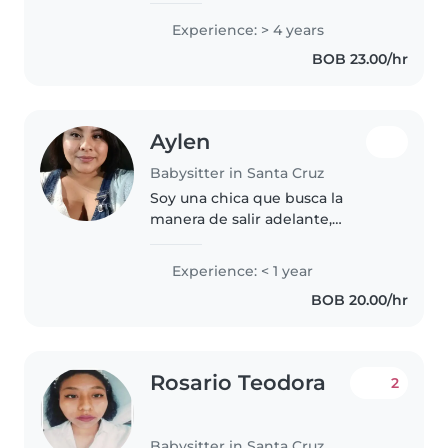
Desde los 13 años cuido a mi
Experience: > 4 years
hermano, prácticamente desde
BOB 23.00/hr
que nació, y eso me ha hecho
madurar..
Aylen
Babysitter in Santa Cruz
Soy una chica que busca la
manera de salir adelante,
tranquila paciente y creativa
Experience: < 1 year
BOB 20.00/hr
Rosario Teodora
2
Babysitter in Santa Cruz