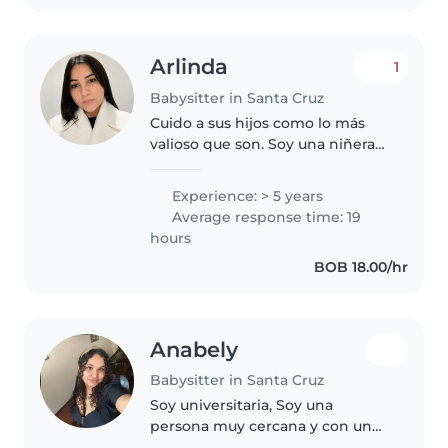
Arlinda
1
Babysitter in Santa Cruz
Cuido a sus hijos como lo más
valioso que son. Soy una niñera
con 5 años de experiencia, he
cuidado a bebés, niños
Experience: > 5 years
pequeños y niños en edad
Average response time: 19
preescolar. Tengo experiencia en
hours
caso de..
BOB 18.00/hr
Anabely
Babysitter in Santa Cruz
Soy universitaria, Soy una
persona muy cercana y con un
gran sentido de responsabilidad.