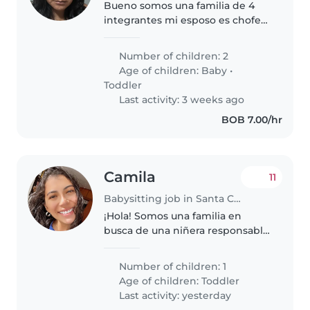
Bueno somos una familia de 4
integrantes mi esposo es chofer
y yo promotora de Belcorpmi
hijo mayor tiene 2 años con 7
Number of children: 2
meses y la bebé tiene 8 meses
Age of children:
Baby
•
Ambos son tranquilos
Toddler
Last activity: 3 weeks ago
BOB 7.00/hr
Camila
11
Babysitting job in Santa Cruz
¡Hola! Somos una familia en
busca de una niñera responsable
y cariñosa para nuestro niño de 3
años. Él es amigable, juguetón e
Number of children: 1
inteligente, y siempre está lleno
Age of children:
Toddler
de energía. Nos encantaría..
Last activity: yesterday