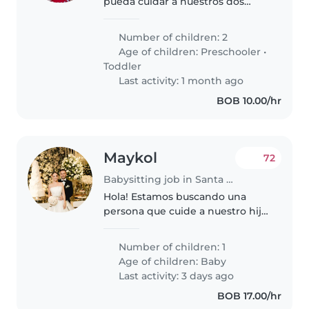
pueda cuidar a nuestros dos
hijos, un niño en edad preescolar
y un bebé. Nuestros hijos son
Number of children: 2
muy energéticos, juguetones y
Age of children:
Preschooler
•
habladores. Nos encantaría
Toddler
alguien..
Last activity: 1 month ago
BOB 10.00/hr
Maykol
72
Babysitting job in Santa Cruz
Hola! Estamos buscando una
persona que cuide a nuestro hijo
de 7 meses. Solo para los
domingos Vivimos en el urubo
Number of children: 1
Age of children:
Baby
Last activity: 3 days ago
BOB 17.00/hr