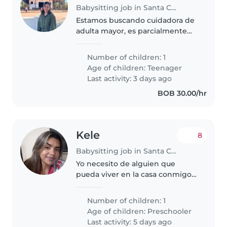
Babysitting job in Santa Cruz
Estamos buscando cuidadora de
adulta mayor, es parcialmente
independiente
Number of children: 1
Age of children:
Teenager
Last activity: 3 days ago
BOB 30.00/hr
Kele
8
Babysitting job in Santa Cruz
Yo necesito de alguien que
pueda viver en la casa conmigo
por 9 meses, solamente
cuidando de la niña, haciendo
Number of children: 1
compañía, soy super
Age of children:
Preschooler
comprensible, me gusta que sea
Last activity: 5 days ago