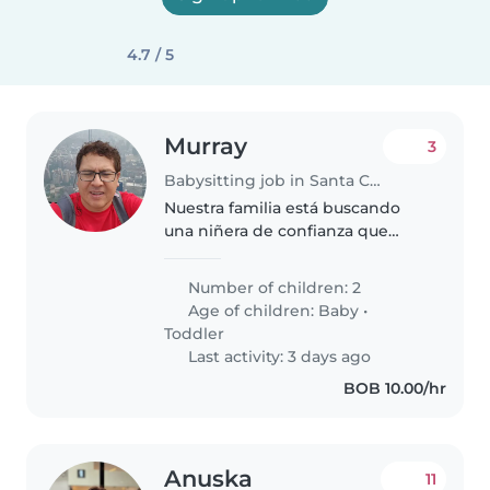
4.7 / 5
Murray
3
Babysitting job in Santa Cruz
Nuestra familia está buscando
una niñera de confianza que
pueda cuidar a nuestros 2 hijos
pequeños, uno de un año y otro
Number of children: 2
de 3 años. Necesitamos a alguien
Age of children:
Baby
•
que esté cómodo realizando..
Toddler
Last activity: 3 days ago
BOB 10.00/hr
Anuska
11