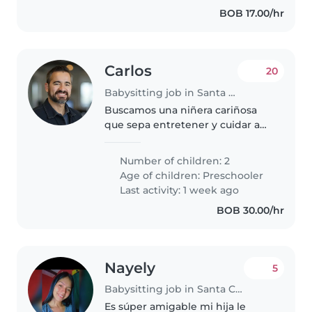
honesto en las cosas.
BOB 17.00/hr
Carlos
20
Babysitting job in Santa Cruz
Buscamos una niñera cariñosa
que sepa entretener y cuidar a
nuestros dos pequeños de edad
preescolar. Deberá estar cómoda
Number of children: 2
cocinando y ayudando con las
Age of children:
Preschooler
tareas escolares. ¡Contáctanos..
Last activity: 1 week ago
BOB 30.00/hr
Nayely
5
Babysitting job in Santa Cruz
Es súper amigable mi hija le