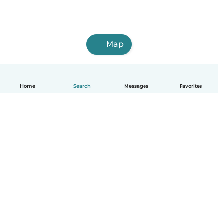
Map
Home
Search
Messages
Favorites
English
How it works
Help
Terms & Privacy
Pricing
Company details
Babysits for Work
Community standards