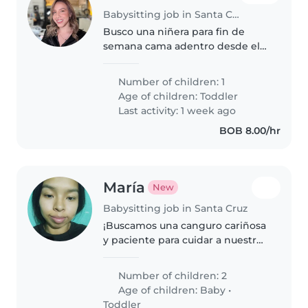
Babysitting job in Santa Cruz
Busco una niñera para fin de
semana cama adentro desde el
sábado desde las 7am a domingo
9pm cariñosa y responsable para
Number of children: 1
cuidar a mi niña de 2 añitos, que
Age of children:
Toddler
es muy energética, inteligente..
Last activity: 1 week ago
BOB 8.00/hr
María
New
Babysitting job in Santa Cruz
¡Buscamos una canguro cariñosa
y paciente para cuidar a nuestros
pequeños de 5 meses y 2 años!
Necesitamos a alguien con
Number of children: 2
experiencia en bebés y niños
Age of children:
Baby
•
pequeños, que sea juguetón y
Toddler